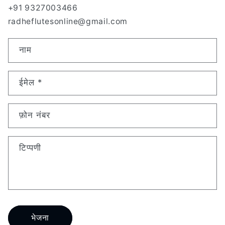
+91 9327003466
radheflutesonline@gmail.com
सं
नाम
प
र्क
ईमेल
*
क
रें
फ़ोन नंबर
प्र
प
टिप्पणी
त्र
भेजना