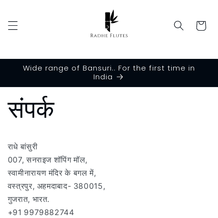
छोड़कर
सामग्री
पर बढ़ने
कार्ट
के लिए
Wide range of Bansuri.. For the first time in
India
संपर्क
राधे बांसुरी
007, सनराइज शॉपिंग मॉल,
स्वामीनारायण मंदिर के बगल में,
वस्त्रपुर, अहमदाबाद- 380015,
गुजरात, भारत.
+91 9979882744